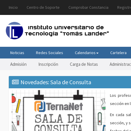
Inicio
Centro de Soporte
Comprobar Constancia
Registr
Noticias
Redes Sociales
Calendarios
Cartelera
Admisión
Inscripción
Carga de Notas
Administrac
Novedades: Sala de Consulta
Los profes
sección en 
En cada sal
sección, y 