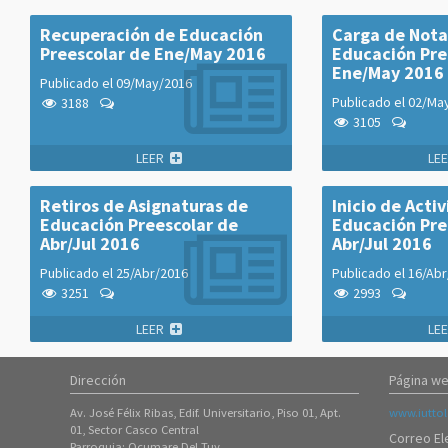
Recuperación de Educación
Carga de Nota
Preescolar de Ene/May 2016
Educación Pre
Ene/May 2016
Publicado el
09/May/2016
Publicado el
02/Ma
3188
3105
LEER
LE
Retiros de Asignaturas de
Inicio de Acti
Educación Preescolar de
Educación Pre
Abr/Jul 2016
Abr/Jul 2016
Publicado el
25/Abr/2016
Publicado el
16/Abr
3251
2993
LEER
LE
Dirección
Página we
Av. José Félix Ribas, Edif. Universitario, Piso 01, Apt.
www.iuttol
01, Sector Casco Central
Correo El
Parroquia: Ocumare Del Tuy