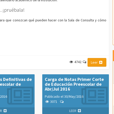
alendario académico de la institución.
¡pruébala!
..
s, para que conozcan qué pueden hacer con la Sala de Consulta y cómo
4742
Leer
s Definitivas de
Carga de Notas Primer Corte
escolar de
de Educación Preescolar de
Abr/Jul 2016
/2016
Publicado el
30/May/2016
3071
ER
LEER