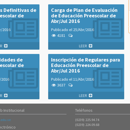
s Definitivas de
Carga de Plan de Evaluación
escolar de
de Educación Preescolar de
Abr/Jul 2016
y/2016
Publicado el
25/Abr/2016
4181
ER
LEER
vidades de
Inscripción de Regulares para
escolar de
Educación Preescolar de
Abr/Jul 2016
/2016
Publicado el
11/Abr/2016
3637
ER
LEER
b Institucional
Teléfonos
.edu.ve
(0239) 225.94.74
(0239) 224.09.68
ectrónico