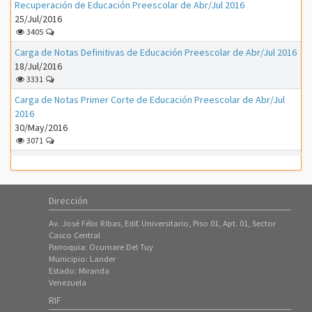
Recuperación de Educación Preescolar de Abr/Jul 2016
25/Jul/2016
3405
Carga de Notas Definitivas de Educación Preescolar de Abr/Jul 2016
18/Jul/2016
3331
Carga de Notas Primer Corte de Educación Preescolar de Abr/Jul
2016
30/May/2016
3071
Recuperación de Educación Preescolar de Ene/May 2016
09/May/2016
3190
Dirección
Carga de Notas Definitivas de Educación Preescolar de Ene/May
2016
Av. José Félix Ribas, Edif. Universitario, Piso 01, Apt. 01, Sector
02/May/2016
Casco Central
Parroquia: Ocumare Del Tuy
3105
Municipio: Lander
Carga de Plan de Evaluación de Educación Preescolar de Abr/Jul
Estado: Miranda
2016
Venezuela
25/Abr/2016
RIF
4183